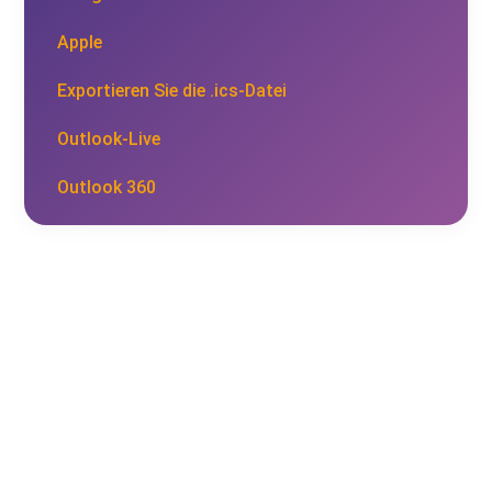
Apple
Exportieren Sie die .ics-Datei
Outlook-Live
Outlook 360
Personal Branding
360° – Experten Talk
Sichtbarkeit ist kein Zufall, sie ist das Ergebnis
einer klaren Strategie.
In diesem Modul lernst du, wie du