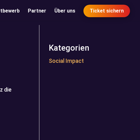
tbewerb
Partner
Über uns
Ticket sichern
Kategorien
Social Impact
z die