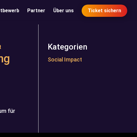
tbewerb
Partner
Über uns
Ticket sichern
Kategorien
ng
Social Impact
um für