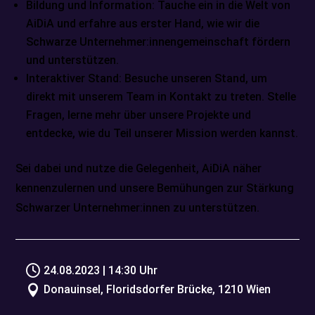
Bildung und Information: Tauche ein in die Welt von
AiDiA und erfahre aus erster Hand, wie wir die
Schwarze Unternehmer:innengemeinschaft fördern
und unterstützen.
Interaktiver Stand: Besuche unseren Stand, um
direkt mit unserem Team in Kontakt zu treten. Stelle
Fragen, lerne mehr über unsere Projekte und
entdecke, wie du Teil unserer Mission werden kannst.
Sei dabei und nutze die Gelegenheit, AiDiA näher
kennenzulernen und unsere Bemühungen zur Stärkung
Schwarzer Unternehmer:innen zu unterstützen.

24.08.2023 | 14:30 Uhr

Donauinsel, Floridsdorfer Brücke, 1210 Wien