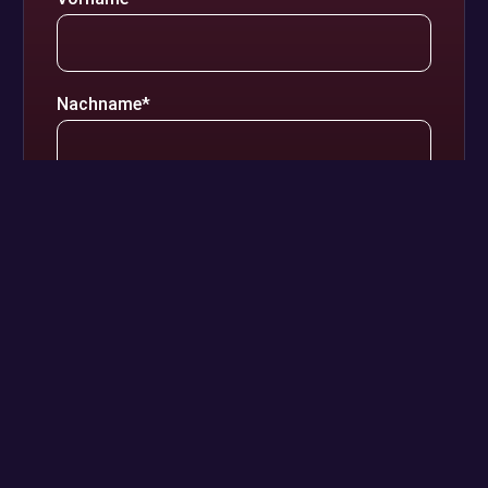
Nachname*
E-Mail-Adresse*
Telefon [optional]
Nachricht*