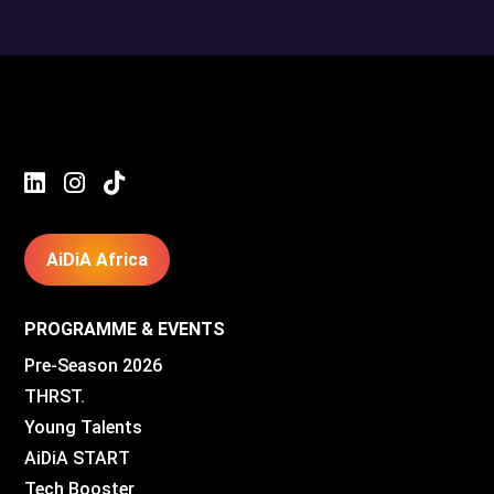



AiDiA Africa
PROGRAMME & EVENTS
Pre-Season 2026
THRST.
Young Talents
AiDiA START
Tech Booster