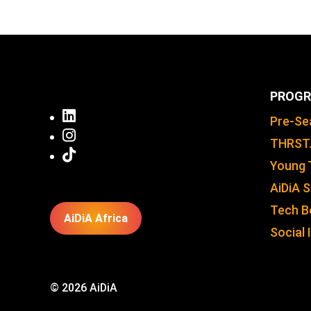
PROGR

Pre-Se

THRST

Young 
AiDiA 
Tech B
AiDiA Africa
Social
© 2026 AiDiA