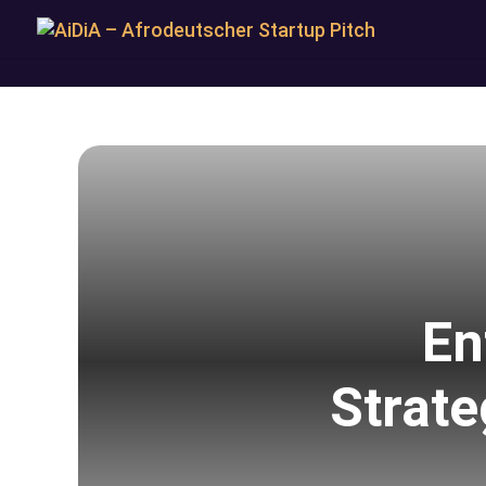
En
Strat