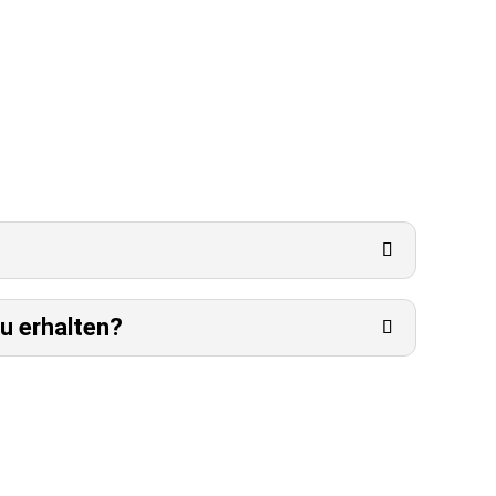
Geheimnisse, die erfolgreiche
Meistern des Networkings machen? In
led“ erhältst du einen Einblick in die Welt des
zu erhalten?
ED BY