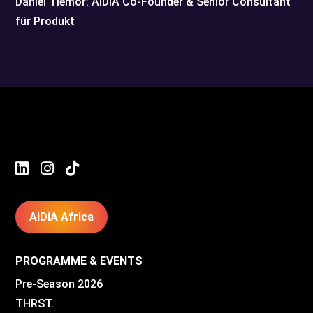
Daniel Tiemor: AiDiA Co-Founder & Senior Consultant
für Produkt



AiDiA Africa
PROGRAMME & EVENTS
Pre-Season 2026
THRST.