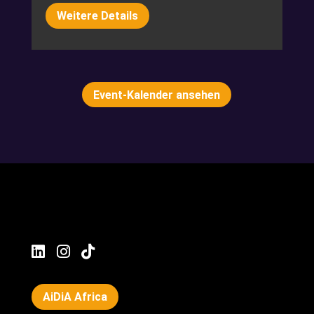
Weitere Details
Event-Kalender ansehen



AiDiA Africa