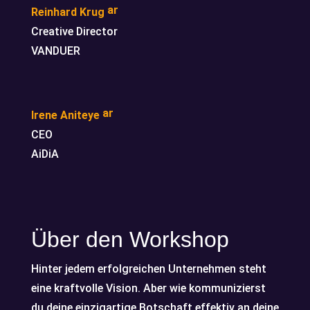
ar
Reinhard Krug
r
Creative Director
o
w
VANDUER
_
c
ar
r
o
t
ar
Irene Aniteye
ri
r
g
CEO
o
ht
w
AiDiA
_
_
al
c
t2
ar
ic
r
o
o
n
t
ri
Über den Workshop
g
ht
_
al
Hinter jedem erfolgreichen Unternehmen steht
t2
eine kraftvolle Vision. Aber wie kommunizierst
ic
o
du deine einzigartige Botschaft effektiv an deine