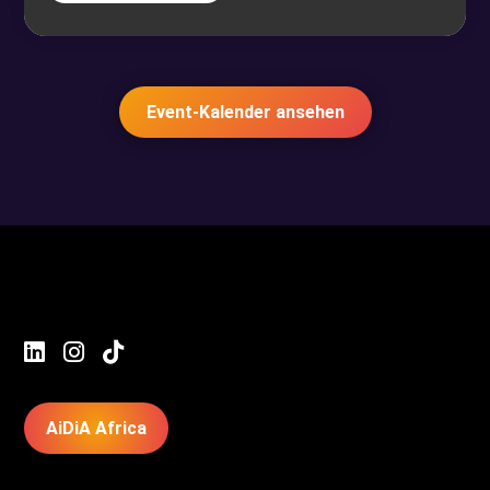
Event-Kalender ansehen



AiDiA Africa