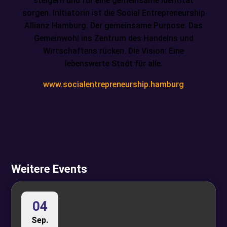
steigern und für eine gemeinsame Identität
sorgen. Initiatorin ist die Social Entrepreneurship
Allianz Hamburg. Der gemeinsame Purpose: Das
Gemeinwohl ins Zentrum des Handelns und
Wirtschaftens rücken. Die Vision: Eine
lebenswerte Stadt für alle.
www.socialentrepreneurship.hamburg
Weitere Events
04
Sep.