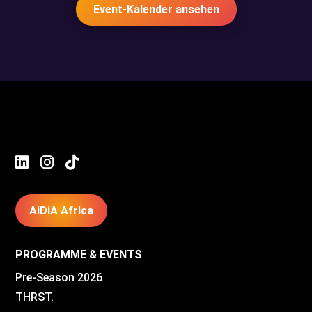
Event-Kalender ansehen



AiDiA Africa
PROGRAMME & EVENTS
Pre-Season 2026
THRST.