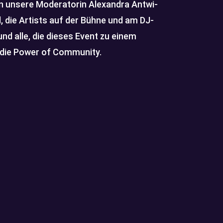
n unsere Moderatorin Alexandra Antwi-
 die Artists auf der Bühne und am DJ-
nd alle, die dieses Event zu einem
r die Power of Community.
Laurin Nabuko Hainy
Laurin Nabuko Hainy ist Gründer und CEO von
FairMoney, der größten digitalen Bank in Nigeria.
Seit der Gründung von FairMoney im Jahr 2017 ist
das Unternehmen über sein ursprüngliches