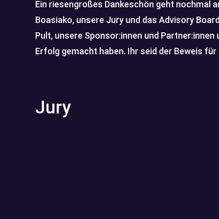
Ein riesengroßes Dankeschön geht nochmal a
Boasiako, unsere Jury und das Advisory Board,
Pult, unsere Sponsor:innen und Partner:innen u
Erfolg gemacht haben. Ihr seid der Beweis fü
Jury
Dr. Irène Y. Kilubi
Dr. Irène Kilubi ist promovierte
Wirtschaftsingenieurin und
Unternehmensberaterin und hat für namhafte
Unternehmen wie BMW, Deloitte, Siemens und
Amazon gearbeitet. Nach vielen beruflichen