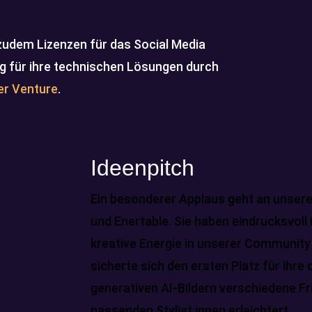
zudem Lizenzen für das Social Media
g für ihre technischen Lösungen durch
er Venture
.
Ideenpitch
Ein besonderer Applaus geht an unse
und Enertable. Sie haben eindrucksvoll i
kreative Energie in unserer Community
sicherte sich den ersten Platz für ihre 
generativen AI-Bildern verschiedene F
passenden Stylist:innen erleichtert.