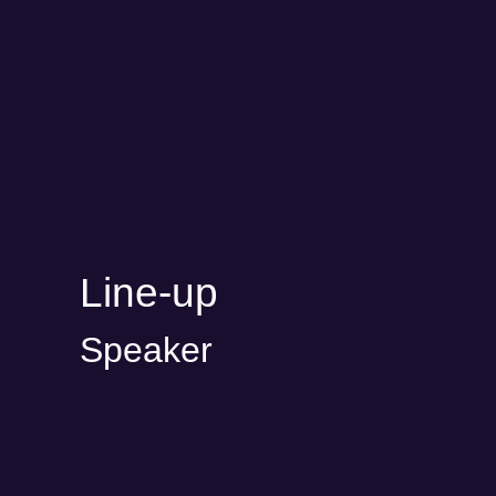
Macquarie Capital mit Investments und Exits bei u.
a. Lieferando, Takeaway.com und Stocard.
social_linkedin
icon
Line-up
Speaker